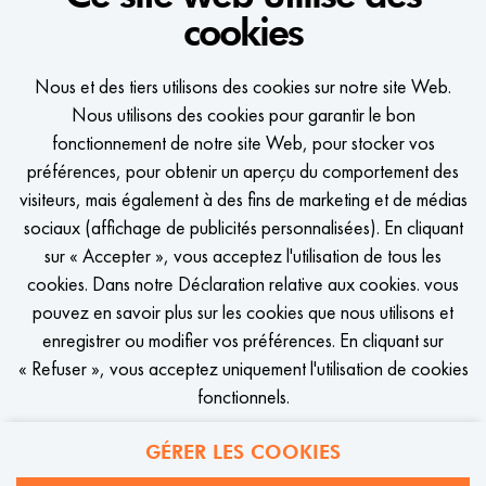
cookies
Nous et des tiers utilisons des cookies sur notre site Web.
WE WOULD LIKE TO KEEP
Nous utilisons des cookies pour garantir le bon
IN TOUCH
fonctionnement de notre site Web, pour stocker vos
préférences, pour obtenir un aperçu du comportement des
Recevoir un message dès qu'il y a une offre d'emploi qui vous
visiteurs, mais également à des fins de marketing et de médias
correspond?
sociaux (affichage de publicités personnalisées). En cliquant
sur « Accepter », vous acceptez l'utilisation de tous les
cookies. Dans notre Déclaration relative aux cookies. vous
pouvez en savoir plus sur les cookies que nous utilisons et
enregistrer ou modifier vos préférences. En cliquant sur
CONFIGURER L'ALERTE D'EMPLOI
« Refuser », vous acceptez uniquement l'utilisation de cookies
fonctionnels.
GÉRER LES COOKIES